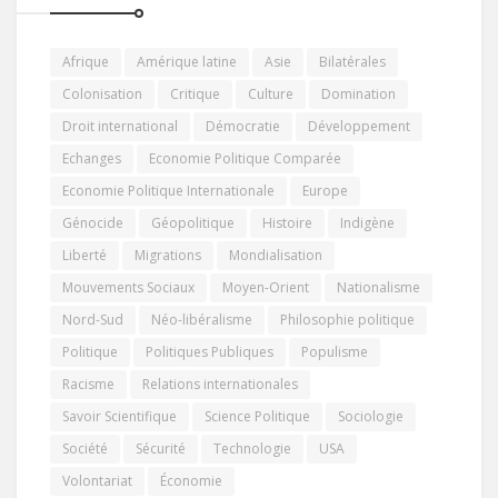
Afrique
Amérique latine
Asie
Bilatérales
Colonisation
Critique
Culture
Domination
Droit international
Démocratie
Développement
Echanges
Economie Politique Comparée
Economie Politique Internationale
Europe
Génocide
Géopolitique
Histoire
Indigène
Liberté
Migrations
Mondialisation
Mouvements Sociaux
Moyen-Orient
Nationalisme
Nord-Sud
Néo-libéralisme
Philosophie politique
Politique
Politiques Publiques
Populisme
Racisme
Relations internationales
Savoir Scientifique
Science Politique
Sociologie
Société
Sécurité
Technologie
USA
Volontariat
Économie