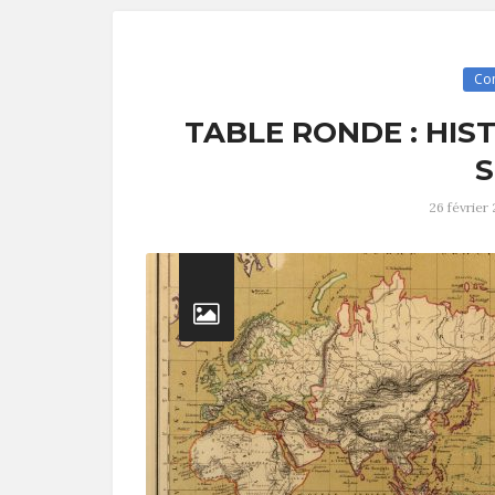
Co
TABLE RONDE : HIS
S
26 février