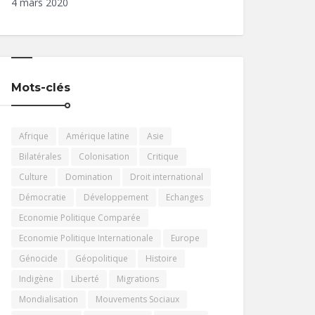
4 mars 2020
Mots-clés
Afrique
Amérique latine
Asie
Bilatérales
Colonisation
Critique
Culture
Domination
Droit international
Démocratie
Développement
Echanges
Economie Politique Comparée
Economie Politique Internationale
Europe
Génocide
Géopolitique
Histoire
Indigène
Liberté
Migrations
Mondialisation
Mouvements Sociaux