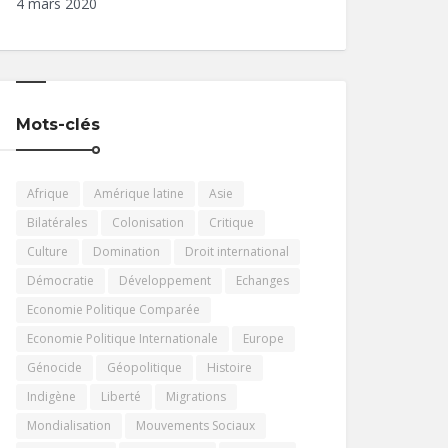
4 mars 2020
Mots-clés
Afrique
Amérique latine
Asie
Bilatérales
Colonisation
Critique
Culture
Domination
Droit international
Démocratie
Développement
Echanges
Economie Politique Comparée
Economie Politique Internationale
Europe
Génocide
Géopolitique
Histoire
Indigène
Liberté
Migrations
Mondialisation
Mouvements Sociaux