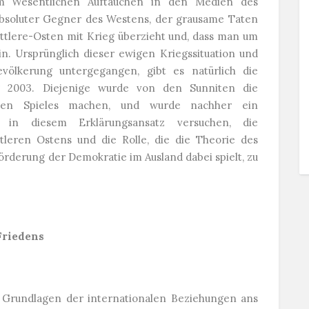
im Wesentlichen Auftauchen in den Medien des
 absoluter Gegner des Westens, der grausame Taten
ittlere-Osten mit Krieg überzieht und, dass man um
n. Ursprünglich dieser ewigen Kriegssituation und
evölkerung untergegangen, gibt es natürlich die
ng 2003. Diejenige wurde von den Sunniten die
schen Spieles machen, und wurde nachher ein
 in diesem Erklärungsansatz versuchen, die
tleren Ostens und die Rolle, die die Theorie des
derung der Demokratie im Ausland dabei spielt, zu
Friedens
e Grundlagen der internationalen Beziehungen ans