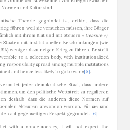
s die Gründe der Abwesenheit von Kriegen zwischen
 Normen und Kultur sind.
tische Theorie gegründet ist, erklärt, dass die
eg führen, weil sie versuchen müssen, ihre Bürger
nämlich mit ihrem Blut und mit Steuern «
treasure »).
 Staaten mit institutionellen Beschränkungen (wie
 USA) weniger dazu neigen Krieg zu führen. Er stellt
erable to a selection body, with institutionalized
ing responsibility spread among multiple institutions
ained and hence less likely to go to war »
[5]
.
 vermutet jeder demokratische Staat, dass andere
timmen, um den politische Wettstreit zu regulieren
uten deshalb, dass die anderen diese Normen auf
tionalen Akteuren anwenden werden. Für sie sind
ten auf gegenseitigen Respekt gegründet.
[6]
t with a nondemocracy, it will not expect the