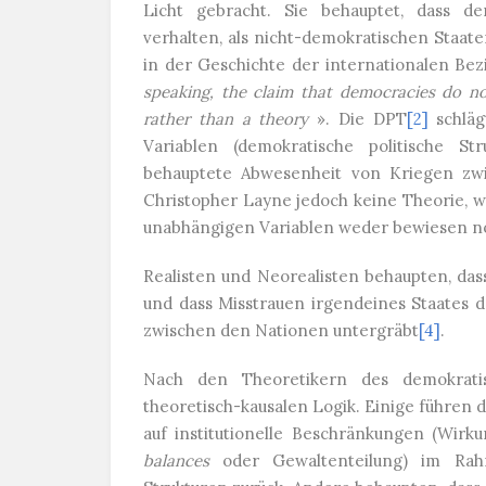
Licht gebracht. Sie behauptet, dass de
verhalten, als nicht-demokratischen Staate
in der Geschichte der internationalen Be
speaking, the claim that democracies do not
rather than a theory
». Die DPT
[2]
schläg
Variablen (demokratische politische St
behauptete Abwesenheit von Kriegen zwi
Christopher Layne jedoch keine Theorie, w
unabhängigen Variablen weder bewiesen noch
Realisten und Neorealisten behaupten, das
und dass Misstrauen irgendeines Staates d
zwischen den Nationen untergräbt
[4]
.
Nach den Theoretikern des demokratis
theoretisch-kausalen Logik. Einige führen
auf institutionelle Beschränkungen (Wirk
balances
oder Gewaltenteilung) im Rahm