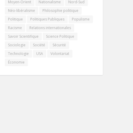
Moyen-Orient
Nationalisme
Nord-Sud
Néo-libéralisme
Philosophie politique
Politique
Politiques Publiques
Populisme
Racisme
Relations internationales
Savoir Scientifique
Science Politique
Sociologie
Société
Sécurité
Technologie
USA
Volontariat
Économie