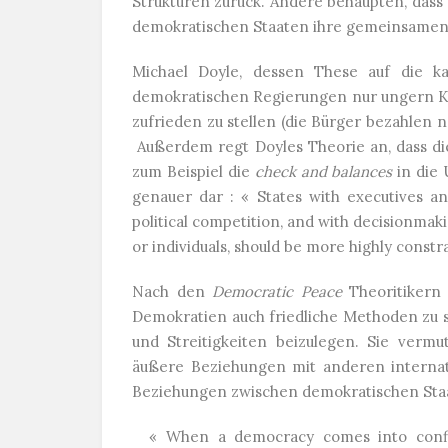
Strukturen zurück. Andere behaupten, das
demokratischen Staaten ihre gemeinsamen
Michael Doyle, dessen These auf die kan
demokratischen Regierungen nur ungern Kri
zufrieden zu stellen (die Bürger bezahlen 
Außerdem regt Doyles Theorie an, dass die
zum Beispiel die
check and balances
in die
genauer dar : « States with executives anw
political competition, and with decisionmak
or individuals, should be more highly constr
Nach den
Democratic Peace
Theoritikern
Demokratien auch friedliche Methoden zu s
und Streitigkeiten beizulegen. Sie verm
äußere Beziehungen mit anderen interna
Beziehungen zwischen demokratischen Staa
« When a democracy comes into conflic