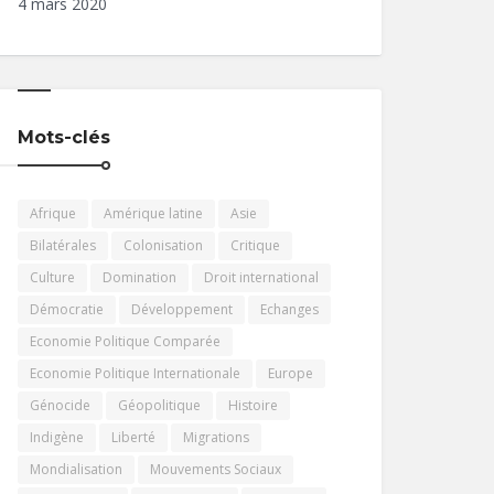
4 mars 2020
Mots-clés
Afrique
Amérique latine
Asie
Bilatérales
Colonisation
Critique
Culture
Domination
Droit international
Démocratie
Développement
Echanges
Economie Politique Comparée
Economie Politique Internationale
Europe
Génocide
Géopolitique
Histoire
Indigène
Liberté
Migrations
Mondialisation
Mouvements Sociaux