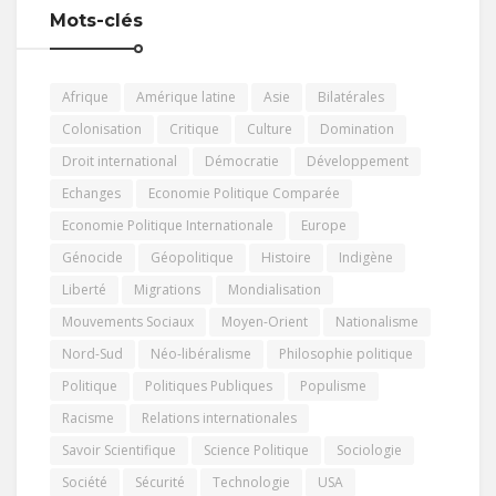
Mots-clés
Afrique
Amérique latine
Asie
Bilatérales
Colonisation
Critique
Culture
Domination
Droit international
Démocratie
Développement
Echanges
Economie Politique Comparée
Economie Politique Internationale
Europe
Génocide
Géopolitique
Histoire
Indigène
Liberté
Migrations
Mondialisation
Mouvements Sociaux
Moyen-Orient
Nationalisme
Nord-Sud
Néo-libéralisme
Philosophie politique
Politique
Politiques Publiques
Populisme
Racisme
Relations internationales
Savoir Scientifique
Science Politique
Sociologie
Société
Sécurité
Technologie
USA