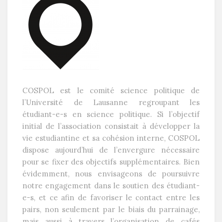
COSPOL est le comité science politique de
l’Université de Lausanne regroupant les
étudiant-e-s en science politique. Si l’objectif
initial de l’association consistait à développer la
vie estudiantine et sa cohésion interne, COSPOL
dispose aujourd’hui de l’envergure nécessaire
pour se fixer des objectifs supplémentaires. Bien
évidemment, nous envisageons de poursuivre
notre engagement dans le soutien des étudiant-
e-s, et ce afin de favoriser le contact entre les
pairs, non seulement par le biais du parrainage,
mais aussi à travers l’organisation de cafés